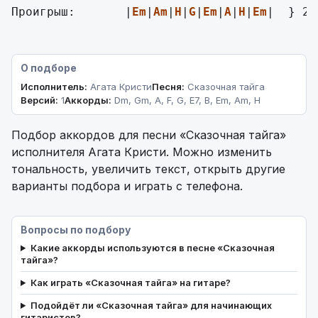
Проигрыш:       |
Em
|
Am
|
H
|
G
|
Em
|
A
|
H
|
Em
|  } 2 
О подборе
Исполнитель:
Агата Кристи
Песня:
Сказочная тайга
Версий:
1
Аккорды:
Dm, Gm, A, F, G, E7, B, Em, Am, H
Подбор аккордов для песни «Сказочная тайга»
исполнителя Агата Кристи. Можно изменить
тональность, увеличить текст, открыть другие
варианты подбора и играть с телефона.
Вопросы по подбору
Какие аккорды используются в песне «Сказочная
тайга»?
Как играть «Сказочная тайга» на гитаре?
Подойдёт ли «Сказочная тайга» для начинающих
гитаристов?