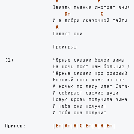
A
F
Dm
G
A
                Падают они.

                Проигрыш

(2)             Чёрные сказки белой зимы

                На ночь поют нам большие дер
                Чёрные сказки про розовый сн
                Розовый снег даже во сне

                А ночью по лесу идет Сатана

                И собирает свежие души

                Новую кровь получила зима

                И тебя она получит

                И тебя она получит

Припев:         |
Em
|
Am
|
H
|
G
|
Em
|
A
|
H
|
Em
|
