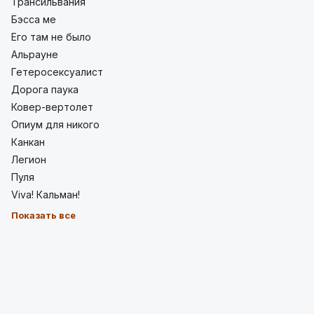
Трансильвания
Бэсса ме
Его там не было
Альрауне
Гетеросексуалист
Дорога паука
Ковер-вертолет
Опиум для никого
Канкан
Легион
Пуля
Viva! Кальман!
Показать все