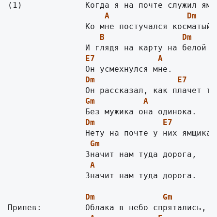
A
Dm
B
Dm
E7
A
Dm
E7
Gm
A
Dm
E7
Gm
A
                Значит нам туда дорога.

Dm
Gm