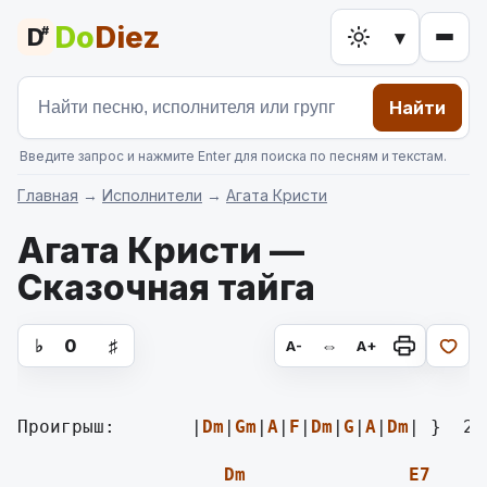
Do
Diez
D
#
▾
Найти
Введите запрос и нажмите Enter для поиска по песням и текстам.
Главная
→
Исполнители
→
Агата Кристи
Агата Кристи —
Сказочная тайга
аккорды для гитары, текст песни
♭
0
♯
⇔
A-
A+
Проигрыш:       |
Dm
|
Gm
|
A
|
F
|
Dm
|
G
|
A
|
Dm
| }  2 
Dm
E7