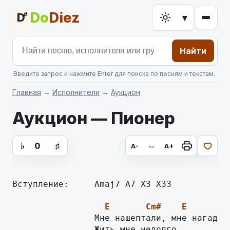
Do
Diez
D
#
▾
Найти
Введите запрос и нажмите Enter для поиска по песням и текстам.
Главная
→
Исполнители
→
Аукцион
Аукцион — Пионер
аккорды для гитары, текст песни
♭
0
♯
⇔
A-
A+
Вступление:     Amaj7 A7 X3 X33

E
Cm#
E
Cm
                Мне нашептали, мне нагадали
                Жить мне недолго.
