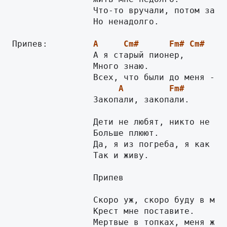
                Что-то вручали, потом забыв
                Но ненадолго.

Припев:         
A
Cm#
Fm#
Cm#
                А я старый пионер,

                Много знаю.

A
Fm#
                Закопали, закопали.

                Дети не любят, никто не жал
                Больше плюют.

                Да, я из погреба, я как уме
                Так и живу.

                Припев

                Скоро уж, скоро буду в моги
                Крест мне поставите.

                Мертвые в топках, меня же з