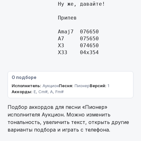
                Ну же, давайте!

                Припев

                Amaj7  076650

                A7     075650

                X3     074650

                X33    04x354
О подборе
Исполнитель:
Аукцион
Песня:
Пионер
Версий:
1
Аккорды:
E, Cm#, A, Fm#
Подбор аккордов для песни «Пионер»
исполнителя Аукцион. Можно изменить
тональность, увеличить текст, открыть другие
варианты подбора и играть с телефона.