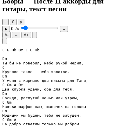
Бобры — После 11
аккорды для
гитары, текст песни
♭
0
♯
0.2x
▶
⌄
A-
⇔
A+
C
G
Hb
Dm
C
G
Hb
Dm
C
Dm
C
Gm
A
Dm
Dm
C
Gm
Dm
C
Gm
A
На добро ответим только мы добром.
