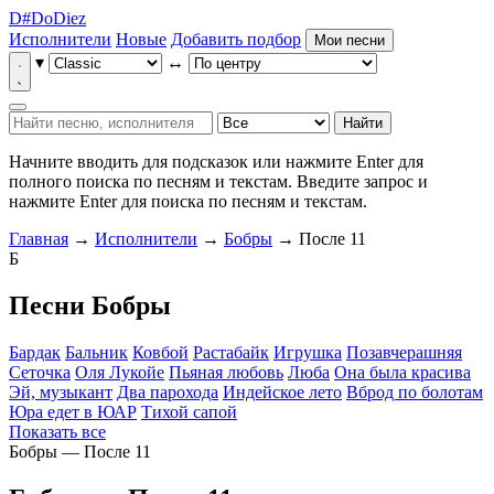
D
#
Do
Diez
Исполнители
Новые
Добавить подбор
Мои песни
▾
↔
Найти
Начните вводить для подсказок или нажмите Enter для
полного поиска по песням и текстам.
Введите запрос и
нажмите Enter для поиска по песням и текстам.
Главная
→
Исполнители
→
Бобры
→ После 11
Б
Песни Бобры
Бардак
Бальник
Ковбой
Растабайк
Игрушка
Позавчерашняя
Сеточка
Оля Лукойе
Пьяная любовь
Люба
Она была красива
Эй, музыкант
Два парохода
Индейское лето
Вброд по болотам
Юра едет в ЮАР
Тихой сапой
Показать все
Бобры — После 11