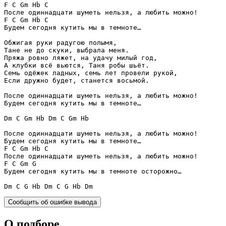
F
C
Gm
Hb
C
F
C
Gm
Hb
C
Будем сегодня кутить мы в темноте…

Обжигая руки радугою полымя,

Тане не до скуки, выбрала меня.

Пряжа ровно ляжет, на удачу милый год,

А клубки всё вьются, Таня робы шьёт.

Семь одёжек ладных, семь лет провели рукой,

Если дружно будет, станется восьмой.

После одиннадцати шуметь нельзя, а любить можно!

Будем сегодня кутить мы в темноте…

Dm
C
Gm
Hb
Dm
C
Gm
Hb
После одиннадцати шуметь нельзя, а любить можно!

F
C
Gm
Hb
C
F
C
Gm
G
Будем сегодня кутить мы в темноте осторожно…

Dm
C
G
Hb
Dm
C
G
Hb
Dm
Сообщить об ошибке вывода
О подборе