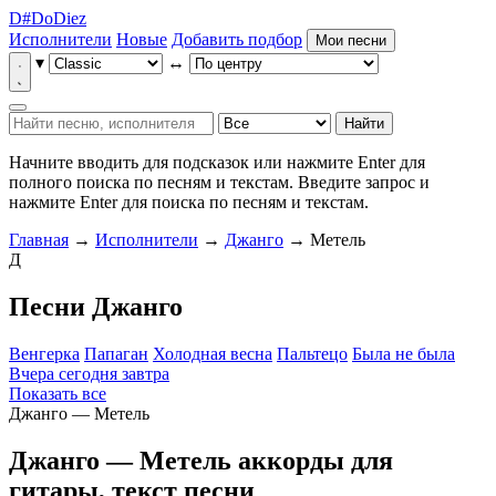
D
#
Do
Diez
Исполнители
Новые
Добавить подбор
Мои песни
▾
↔
Найти
Начните вводить для подсказок или нажмите Enter для
полного поиска по песням и текстам.
Введите запрос и
нажмите Enter для поиска по песням и текстам.
Главная
→
Исполнители
→
Джанго
→ Метель
Д
Песни Джанго
Венгерка
Папаган
Холодная весна
Пальтецо
Была не была
Вчера сегодня завтра
Показать все
Джанго — Метель
Джанго — Метель
аккорды для
гитары, текст песни