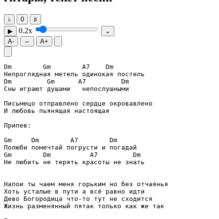
♭
0
♯
0.2x
▶
⌄
A-
⇔
A+
Dm
Gm
A7
Dm
Dm
Gm
A7
Dm
Сны играют душами   непослушными

Письмецо отправлено сердце окровавлено

И любовь пьянящая настоящая

Припев:

Gm
Dm
A7
Dm
Gm
Dm
A7
Dm
Не любить не терять красоты не знать

Напои ты чаем меня горьким но без отчаянья

Хоть усталые в пути а всё равно идти

Дево Богородица что-то тут не сходится

Жизнь разменянный пятак только как же так
