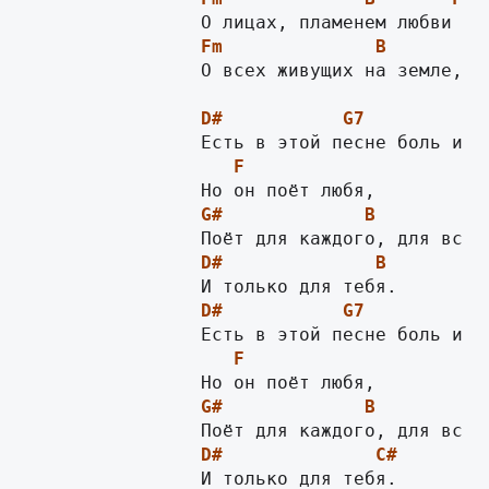
Fm
B
Fm
                О всех живущих на земле, лю
D#
G7
F
G#
B
D#
B
D#
G7
F
G#
B
D#
C#