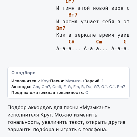
Cm7
Bm7
Bm7
C#
Cm
G
                А-а-а... А-а-а... А-а-а...
О подборе
Исполнитель:
Круг
Песня:
Музыкант
Версий:
1
Аккорды:
Cm, Cm7, Cm6, F, G, Fm, B, D#, G7, G#, C#, Bm7
Предположительная тональность:
C
Подбор аккордов для песни «Музыкант»
исполнителя Круг. Можно изменить
тональность, увеличить текст, открыть другие
варианты подбора и играть с телефона.