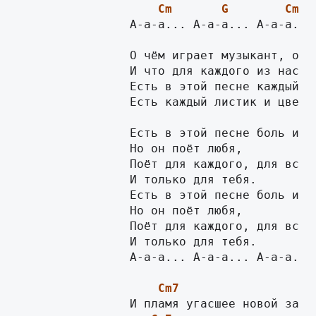
Cm
G
Cm
B
                А-а-а... А-а-а... А-а-а... 
		О чём играет музыкант, о чём поёт и плачет,

		И что для каждого из нас простая песня значит?

		Есть в этой песне каждый вздох ушедших и живущих,

		Есть каждый листик и цветок, есть знаки дней грядущих.

		Есть в этой песне боль и смех,

		Но он поёт любя,

		Поёт для каждого, для всех,

		И только для тебя.

		Есть в этой песне боль и смех,

		Но он поёт любя,

		Поёт для каждого, для всех,

		И только для тебя.

		А-а-а... А-а-а... А-а-а...

Cm7