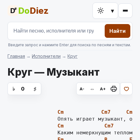
Do
Diez
D
#
▾
Найти
Введите запрос и нажмите Enter для поиска по песням и текстам.
Главная
→
Исполнители
→
Круг
Круг — Музыкант
аккорды для гитары, текст песни
♭
0
♯
⇔
A-
A+
Cm
Cm7
Cm6
Cm
Cm7
Cm
Fm
B
Fm