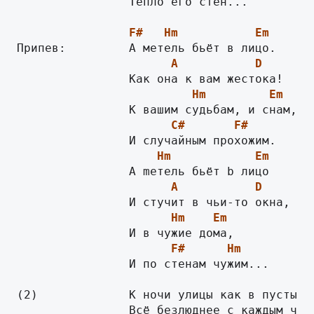
                Тепло его стен...

F#
Hm
Em
A
D
Hm
Em
C#
F#
Hm
Em
A
D
Hm
Em
F#
Hm
                И по стенам чужим...

(2)		К ночи улицы как в пустыне,

		Всё безлюднее с каждым часом.
