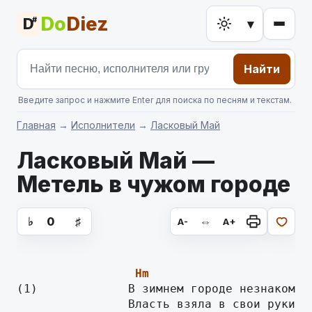
Do
Diez
D
#
▾
Найти
Введите запрос и нажмите Enter для поиска по песням и текстам.
Главная
→
Исполнители
→
Ласковый Май
Ласковый Май —
Метель в чужом городе
аккорды для гитары, текст песни
♭
0
♯
⇔
A-
A+
Hm
(1)             В зимнем городе незнакомом
