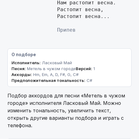
		Нам растопит весна.

		Растопит весна,

		Растопит весна...

                Припев
О подборе
Исполнитель:
Ласковый Май
Песня:
Метель в чужом городе
Версий:
1
Аккорды:
Hm, Em, A, D, F#, G, C#
Предположительная тональность:
C#
Подбор аккордов для песни «Метель в чужом
городе» исполнителя Ласковый Май. Можно
изменить тональность, увеличить текст,
открыть другие варианты подбора и играть с
телефона.