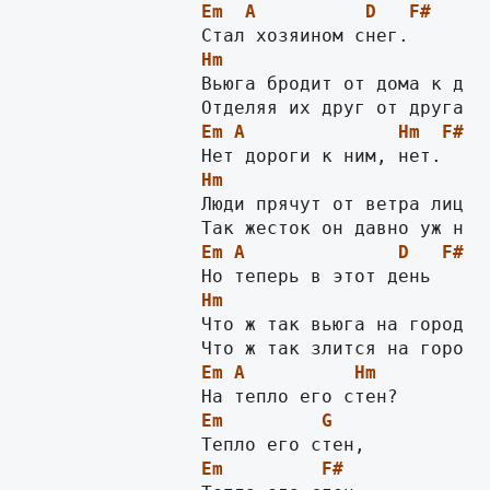
Em
A
D
F#
Hm
                Вьюга бродит от дома к дому
Em
A
Hm
F#
Hm
                Люди прячут от ветра лица,

Em
A
D
F#
Hm
                Что ж так вьюга на город зл
Em
A
Hm
Em
G
Em
F#