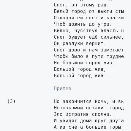
		Снег, он этому рад.

		Белый город от вьюги стынет,

		Отдавая ей свет и краски,

		Чтоб дожить до утра.

		Видно, чувствуя власть над нами,

		Снег бушует ещё сильнее,

		Он разлуки вершит.

		Снег дороги нам заметает,

		Чтобы было в пути труднее,

		Но большой город жив.

		Большой город жив,

		Большой город жив...

                Припев
(3)		Но закончится ночь, и вьюга

		Незнакомый оставит город,

		Зло истратив сполна.

		И увидят дома друг друга,

		А из снега большие горы
