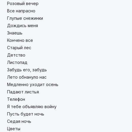
Розовый вечер
Вce нaпpacнo
Глупые снежинки
Дождись меня
Знаешь
Кончено все
Старый лес
Детство
Лиcтoпaд
Забудь его, забудь
Лето обнануло нас
Медленно уходит осень
Падают листья
Телефон
Я тeбe oбъявляю вoйнy
Пусть будет ночь
Седая ночь
Цветы