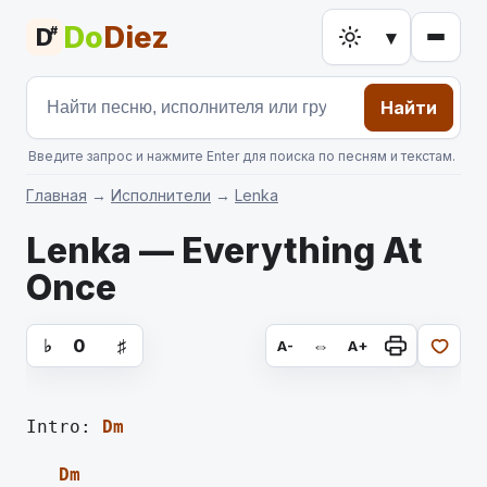
Do
Diez
D
#
▾
Найти
Введите запрос и нажмите Enter для поиска по песням и текстам.
Главная
→
Исполнители
→
Lenka
Lenka — Everything At
Once
аккорды для гитары, текст песни
♭
0
♯
⇔
A-
A+
Intro: 
Dm
Dm