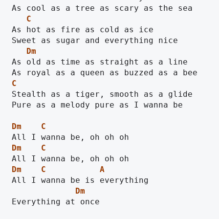
C
As hot as fire as cold as ice

Dm
As old as time as straight as a line

C
Stealth as a tiger, smooth as a glide

Pure as a melody pure as I wanna be

Dm
C
Dm
C
Dm
C
A
Dm
Everything at once