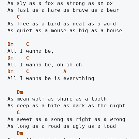
As sly as a fox as strong as an ox

C
As free as a bird as neat as a word

As quiet as a mouse as big as a house

Dm
C
Dm
C
Dm
C
A
All I wanna be is everything

Dm
As mean wolf as sharp as a tooth

C
As sweet as a song as right as a wrong

Dm