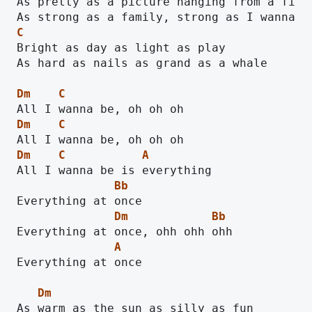
As pretty as a picture hanging from a fixtu
C
Bright as day as light as play

As hard as nails as grand as a whale

Dm
C
Dm
C
Dm
C
A
Bb
Dm
Bb
A
Everything at once

Dm
As warm as the sun as silly as fun
