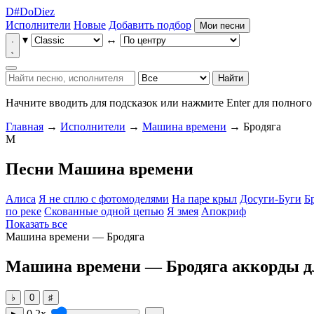
D
#
Do
Diez
Исполнители
Новые
Добавить подбор
Мои песни
▾
↔
Найти
Начните вводить для подсказок или нажмите Enter для полного 
Главная
→
Исполнители
→
Машина времени
→ Бродяга
М
Песни Машина времени
Алиса
Я не сплю с фотомоделями
На паре крыл
Досуги-Буги
Б
по реке
Скованные одной цепью
Я змея
Апокриф
Показать все
Машина времени — Бродяга
Машина времени — Бродяга
аккорды д
♭
0
♯
0.2x