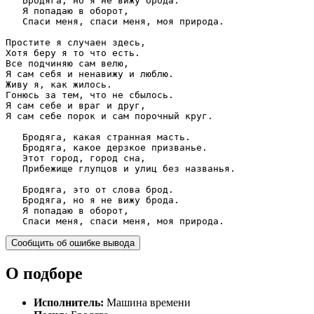
   Бродяга, но я не вижу брода.

   Я попадаю в оборот,

   Спаси меня, спаси меня, моя природа.

Простите я случаен здесь,

Хотя беру я то что есть.

Все подчиняю сам велю,

Я сам себя и ненавижу и люблю.

Живу я, как жилось.

Гонюсь за тем, что не сбылось.

Я сам себе и враг и друг,

Я сам себе порок и сам порочный круг.

   Бродяга, какая странная масть.

   Бродяга, какое дерзкое призванье.

   Этот город, город сна,

   Прибежище глупцов и улиц без названья.

   Бродяга, это от слова брод.

   Бродяга, но я не вижу брода.

   Я попадаю в оборот,

   Спаси меня, спаси меня, моя природа.
Сообщить об ошибке вывода
О подборе
Исполнитель:
Машина времени