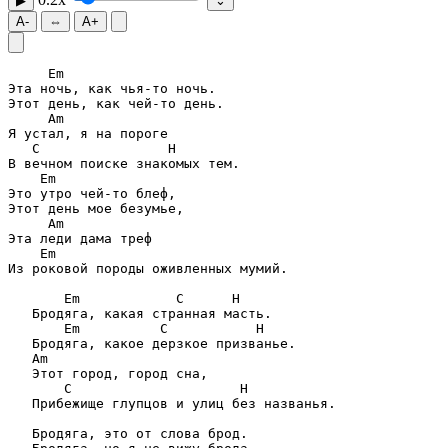
▶
⌄
A-
⇔
A+
Em
Эта ночь, как чья-то ночь.

Am
C
H
Em
Это утро чей-то блеф,

Am
Em
Из роковой породы оживленных мумий.

Em
C
H
Em
C
H
Am
C
H
   Прибежище глупцов и улиц без названья.

   Бродяга, это от слова брод.
