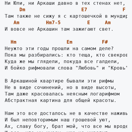
Dm
E7
F
Am
Hm7-5
E
Am
F
И вовсе не Аркашин там зажигают свет.     

Hm
Em
F#
Неужто эти годы прошли на самом деле?

Пока мы разбирались: кто теща, кто свекровь?
Куда же мы глядели, покуда все галдели,

И бойко рифмовали слова "Любовь" и "Кровь".

В Аркашиной квартире бывали эти рифмы

Не в виде сочинений, но в виде высоты,

Там даже красовалась неясным логарифмом

Абстрактная картина для общей красоты.

Нам это все досталось не в качестве наживы,

И был неповторимым наш грошевой уют,

Ах, славу богу, брат мой, что все мы вроде ж