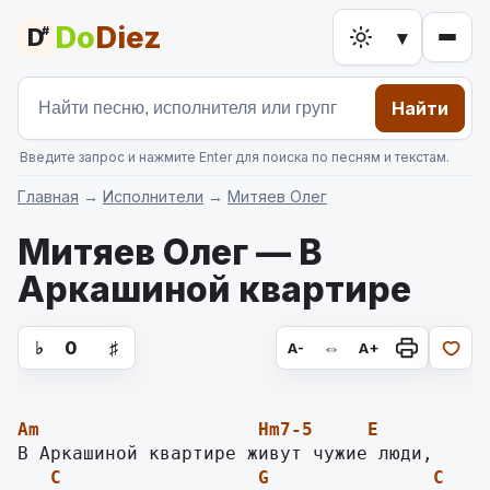
Do
Diez
D
#
▾
Найти
Введите запрос и нажмите Enter для поиска по песням и текстам.
Главная
→
Исполнители
→
Митяев Олег
Митяев Олег — В
Аркашиной квартире
аккорды для гитары, текст песни
♭
0
♯
⇔
A-
A+
Am
Hm7-5
E
C
G
C