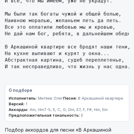
И все, что мы имеем, уже не украдут.

Мы были так богаты чужой и общей болью,

Наивною моралью, желаньем петь да петь.

Все это оплатили любовью мы и кровью,

Не дай нам бог, ребята, в дальнейшем обеднет
В Аркашиной квартире все бродят наши тени,

На кухне выпивают и курят у окна...

Абстрактная картина, судеб переплетенье,

И так несправедливо, что жизнь у нас одна.
О подборе
Исполнитель:
Митяев Олег
Песня:
В Аркашиной квартире
Версий:
1
Аккорды:
Am, Hm7-5, E, C, G, Dm, E7, F, F#, Hm, Em
Предположительная тональность:
E
Подбор аккордов для песни «В Аркашиной