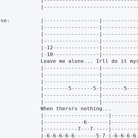
----------------------------|

		|------------------------------
--------|------------------|------------------|-----------------|

--------|------------------|------------------|-----------------|

--------|------------------|------------------|-----------------|

--------|------------------|------------------|-----------------|

		|-10---------------|----------
--------|------------------|------------------|-----------------|

--------|------------------|------------------|-----------------|

--------|------------------|------------------|-----------------|

------5-|-------5--------5-|-------5--------5-|-------5-------5-|

--------|------------------|------------------|-----------------|

		|------------------|----------
------------|---------------------|---------------------|

----6-------|-------------6-------|-------------6-------|

--7---7-----|-----------7---7-----|-----------7---7-----|

6-------5-7-|-6-6-6-6-6-------5-7-|-6-6-6-6-6-------5-7-|
