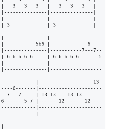
--|-3-------------|-3-------------|
--|---------------|---------------------|
--|---------------|---------------------|
--------------|------------------------------|