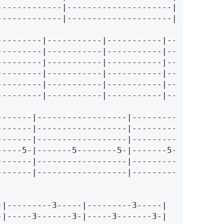
--------------|---------------------|
----------|-----------|-----------|----------|
--------|------------------|-----------------|