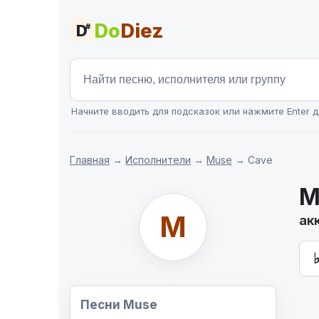
Do
Diez
D
#
Начните вводить для подсказок или нажмите Enter д
Главная
→
Исполнители
→
Muse
→ Cave
M
M
ак
Песни Muse
	