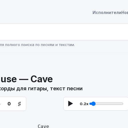
Исполнители
Но
ля полного поиска по песням и текстам.
use — Cave
корды для гитары, текст песни
♭
♯
▶
0
0.2x
	Cave
