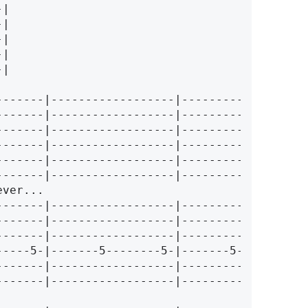
-|
--------|------------------|-----------------|
--------|------------------|-----------------|