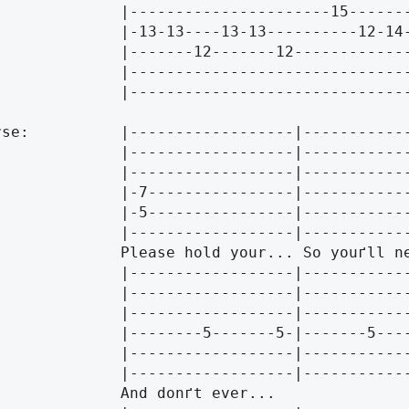
-------------------15-------|

-13----13-13----------12-14-|

----12-------12-------------|

----------------------------|

		|------------------------------
--------|------------------|------------------|-----------------|

--------|------------------|------------------|-----------------|

--------|------------------|------------------|-----------------|

--------|------------------|------------------|-----------------|

		|------------------|----------
--------|------------------|------------------|-----------------|

--------|------------------|------------------|-----------------|

--------|------------------|------------------|-----------------|

------5-|-------5--------5-|-------5--------5-|-------5-------5-|

--------|------------------|------------------|-----------------|

		|------------------|----------