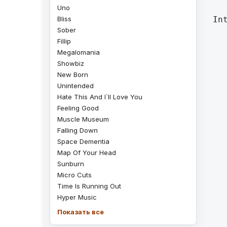
Uno
Bliss
Intro:		|-------------|-------------|--
Sober
Fillip
		|----------
Megalomania
		|-6-6-6-6-6
Showbiz
		|----------
New Born
Unintended
Hate This And I`ll Love You
Feeling Good
Muscle Museum
		|--------
Falling Down
		|-6-6-6-6
Space Dementia
		|--------
Map Of Your Head
Sunburn
Micro Cuts
		|---------
Time Is Running Out
		|---------
Hyper Music
		|---------
		|-6-6-6-6-
Показать все
		|---------