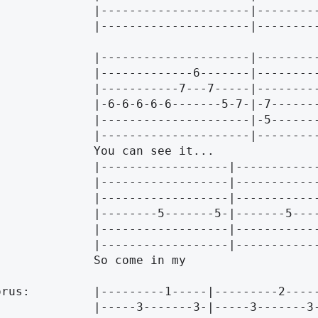
------------|---------------------|---------------------|

		|---------------------|-------
-----------|-----------------|-----------|-----------|----------|

---6-------|-----------------|-----------|-----------|----------|

-7---7-----|-----------------|-----------|-----------|----------|

-------5-7-|-7---------------|-----------|-----------|----------|

-----------|-5---------------|-----------|-----------|----------|

		|---------------------|-------
--------|------------------|------------------|-----------------|

--------|------------------|------------------|-----------------|

--------|------------------|------------------|-----------------|

------5-|-------5--------5-|-------5--------5-|-------5-------5-|

--------|------------------|------------------|-----------------|

		|------------------|----------
So come in my

-----3-|-----3-------3-|-----3-------3-|-----3-------3-|
