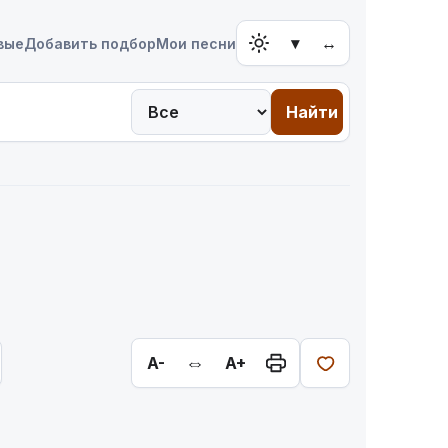
▾
↔
вые
Добавить подбор
Мои песни
Найти
⇔
A-
A+