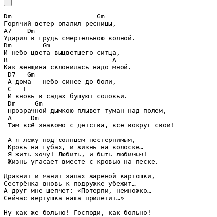
Dm
Gm
A7
Dm
Dm
Gm
B
A
D7
Gm
C
F
Dm
Gm
A
Dm
 Там всё знакомо с детства, все вокруг свои!

 А я лежу под солнцем нестерпимым,

 Кровь на губах, и жизнь на волоске…

 Я жить хочу! Любить, и быть любимым!

 Жизнь угасает вместе с кровью на песке.

Дразнит и манит запах жареной картошки,

Сестрёнка вновь к подружке убежит…

А друг мне шепчет: «Потерпи, немножко…

Сейчас вертушка наша прилетит…»

Ну как же больно! Господи, как больно!
