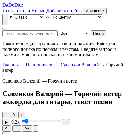
D
#
Do
Diez
Исполнители
Новые
Добавить подбор
Мои песни
▾
↔
Найти
Начните вводить для подсказок или нажмите Enter для
полного поиска по песням и текстам.
Введите запрос и
нажмите Enter для поиска по песням и текстам.
Главная
→
Исполнители
→
Савенков Валерий
→ Горячий
ветер
С
Савенков Валерий — Горячий ветер
Савенков Валерий — Горячий ветер
аккорды для гитары, текст песни
♭
0
♯
0.2x
▶
⌄
A-
⇔
A+