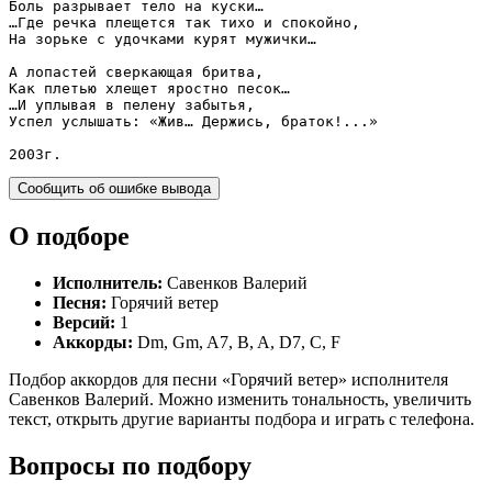
Боль разрывает тело на куски…

…Где речка плещется так тихо и спокойно,

На зорьке с удочками курят мужички…

А лопастей сверкающая бритва,

Как плетью хлещет яростно песок…

…И уплывая в пелену забытья,

Успел услышать: «Жив… Держись, браток!...»

2003г.
Сообщить об ошибке вывода
О подборе
Исполнитель:
Савенков Валерий
Песня:
Горячий ветер
Версий:
1
Аккорды:
Dm, Gm, A7, B, A, D7, C, F
Подбор аккордов для песни «Горячий ветер» исполнителя
Савенков Валерий. Можно изменить тональность, увеличить
текст, открыть другие варианты подбора и играть с телефона.
Вопросы по подбору