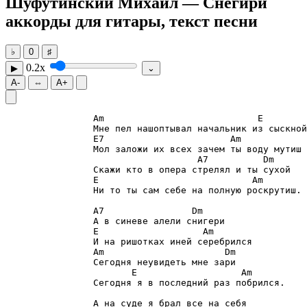
Шуфутинский Михаил — Снегири
аккорды для гитары, текст песни
♭
0
♯
0.2x
▶
⌄
A-
⇔
A+
Am
E
E7
Am
A7
Dm
E
Am
                Ни то ты сам себе на полную роскрутиш.

A7
Dm
E
Am
Am
Dm
E
Am
                Сегодня я в последний раз побрился.

                А на суде я брал все на себя
