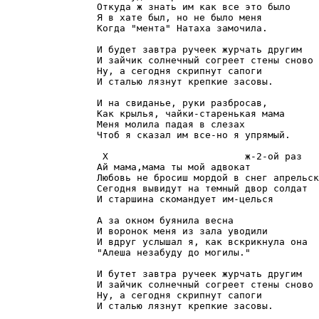
                Откуда ж знать им как все это было

                Я в хате был, но не было меня

                Когда "мента" Натаха замочила.

                И будет завтра ручеек журчать другим

                И зайчик солнечный согреет стены сново 
                Ну, а сегодня скрипнут сапоги

                И сталью лязнут крепкие засовы.

                И на свиданье, руки разбросав,

                Как крылья, чайки-старенькая мама

                Меня молила падая в слезах

                Чтоб я сказал им все-но я упрямый.

                 Х                        ж-2-ой раз

                Ай мама,мама ты мой адвокат

                Любовь не бросиш мордой в снег апрельск
                Сегодня вывидут на темный двор солдат

                И старшина скомандует им-целься

                А за окном буянила весна

                И воронок меня из зала уводили

                И вдруг услышал я, как вскрикнула она

                "Алеша незабуду до могилы."

                И бутет завтра ручеек журчать другим

                И зайчик солнечный согреет стены сново 
                Ну, а сегодня скрипнут сапоги

                И сталью лязнут крепкие засовы.