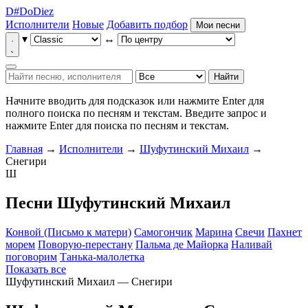
D
#
Do
Diez
Исполнители
Новые
Добавить подбор
Мои песни
▾
↔
Найти
Начните вводить для подсказок или нажмите Enter для
полного поиска по песням и текстам.
Введите запрос и
нажмите Enter для поиска по песням и текстам.
Главная
→
Исполнители
→
Шуфутинский Михаил
→
Снегири
Ш
Песни Шуфутинский Михаил
Конвой (Письмо к матери)
Самогончик
Марина
Свечи
Пахнет
морем
Поворую-перестану
Пальма де Майорка
Наливай
поговорим
Танька-малолетка
Показать все
Шуфутинский Михаил — Снегири