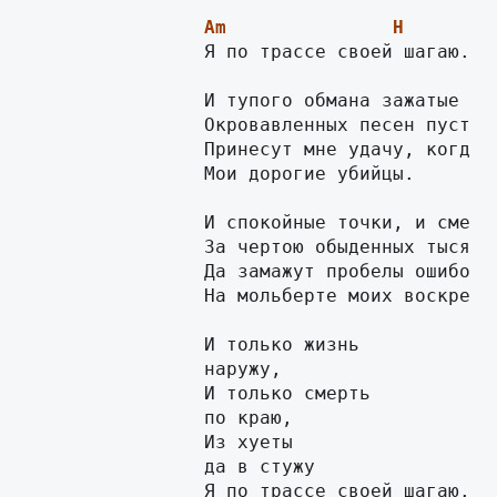
Am
H
                Я по трассе своей шагаю.

		И тупого обмана зажатые дни,

		Окровавленных песен пустые гробницы

		Принесут мне удачу, когда мы одни,

		Мои дорогие убийцы.

		И спокойные точки, и смех запятых

		За чертою обыденных тысячелетий

		Да замажут пробелы ошибок моих

		На мольберте моих воскресений.

		И только жизнь

		наружу,

		И только смерть

		по краю,

		Из хуеты

		да в стужу

		Я по трассе своей шагаю.