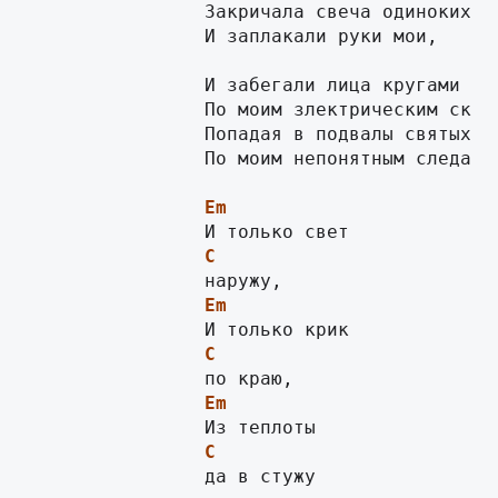
		Закричала свеча одиноких измен,

		И заплакали руки мои,

		И забегали лица кругами по шее,

		По моим злектрическим сковородам,

		Попадая в подвалы святых откровений

		По моим непонятным следам.

Em
C
Em
C
Em
C
                да в стужу
