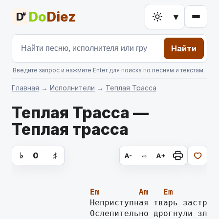
Do
Diez
D
#
▾
Найти
Введите запрос и нажмите Enter для поиска по песням и текстам.
Главная
→
Исполнители
→
Теплая Трасса
Теплая Трасса —
Теплая трасса
аккорды для гитары, текст песни
♭
0
♯
⇔
A-
A+
Em
Am
Em
                Неприступная тварь застрели
		Ослепительно дрогнули злые зрачки,
