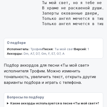
                Ты мой свет, но я тебе не ве
                В храме не раскаеной души.

                Заперты окованные двери,

                Только ангел мечется в тиши.
                Только ангел мечется в тиши
О подборе
Исполнитель:
Трофим
Песня:
Ты мой свет
Версий:
1
Аккорды:
Dm, A7, D7, Gm, F, E7, G7, A
Подбор аккордов для песни «Ты мой свет»
исполнителя Трофим. Можно изменить
тональность, увеличить текст, открыть другие
варианты подбора и играть с телефона.
Вопросы по подбору
Какие аккорды используются в песне «Ты мой свет»?