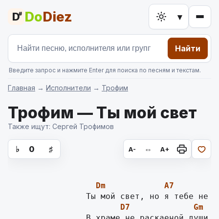
Do
Diez
D
#
▾
Найти
Введите запрос и нажмите Enter для поиска по песням и текстам.
Главная
→
Исполнители
→
Трофим
Трофим — Ты мой свет
Также ищут: Сергей Трофимов
аккорды для гитары, текст песни
♭
0
♯
⇔
A-
A+
Dm
A7
D
D7
Gm