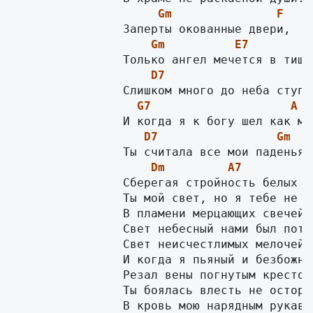
Gm
F
Gm
E7
D7
G7
A
D7
Gm
Dm
A7
                Сберегая стройность белых но
                Ты мой свет, но я тебе не ве
                В пламени мерцающих свечей

                Свет небесный нами был потер
                Свет неисчестлимых мелочей.

                И когда я пьяный и безбожный
                Резал вены погнутым крестом,
                Ты боялась влесть не осторож
                В кровь мою нарядным рукавом