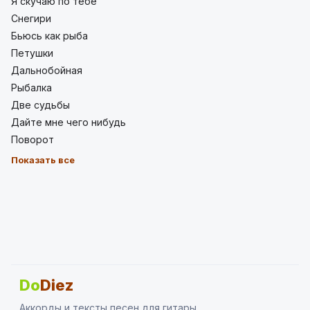
Я скучаю по тебе
Снегири
Бьюсь как рыба
Петушки
Дальнобойная
Рыбалка
Две судьбы
Дайте мне чего нибудь
Поворот
Показать все
Do
Diez
Аккорды и тексты песен для гитары