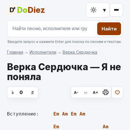
Do
Diez
D
#
▾
Найти
Введите запрос и нажмите Enter для поиска по песням и текстам.
Главная
→
Исполнители
→
Верка Сердючка
Верка Сердючка — Я не
поняла
аккорды для гитары, текст песни
♭
0
♯
⇔
A-
A+
Вступление:     
Em
Am
Em
Am
Em
Am