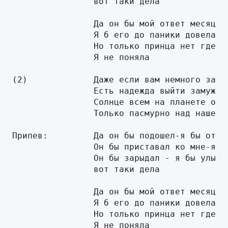
                вот таки дела

                Да он бы мой ответ месяц до
                Я б его до паники довела

                Но только принца нет где ж 
                Я не поняла

(2)             Даже если вам немного за тр
                Есть надежда выйти замуж за
                Солнце всем на планете один
                Только пасмурно над нашей с
Припев:         Да он бы подошел-я бы отвер
                Он бы приставал ко мне-я б 
                Он бы зарыдал - я бы улыбну
                вот таки дела

                Да он бы мой ответ месяц до
                Я б его до паники довела

                Но только принца нет где ж 
                Я не поняла