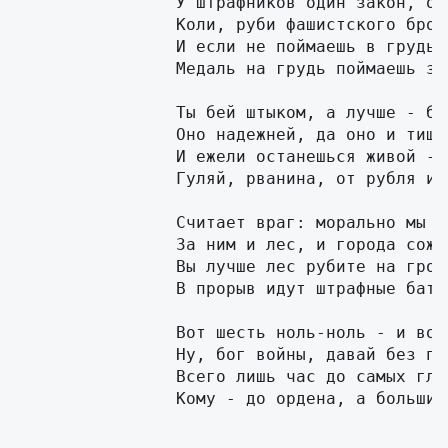
		У штрафников один закон, один конец:

		Коли, руби фашистского бродягу!

		И если не поймаешь в грудь свинец -

		Медаль на грудь поймаешь за отвагу.

		Ты бей штыком, а лучше - бей рукой:

		Оно надежней, да оно и тише.

		И ежели останешься живой -

		Гуляй, рванина, от рубля и выше!

		Считает враг: морально мы слабы, -

		За ним и лес, и города сожжены.

		Вы лучше лес рубите на гробы -

		В прорыв идут штрафные батальоны!

		Вот шесть ноль-ноль - и вот сейчас обстрел.

		Ну, бог войны, давай без передышки!

		Всего лишь час до самых главных дел:

		Кому - до ордена, а больши