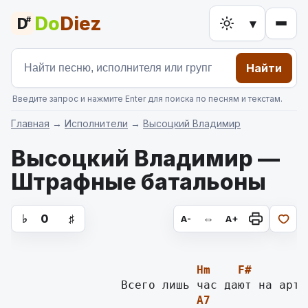
Do
Diez
D
#
▾
Найти
Введите запрос и нажмите Enter для поиска по песням и текстам.
Главная
→
Исполнители
→
Высоцкий Владимир
Высоцкий Владимир —
Штрафные батальоны
аккорды для гитары, текст песни
♭
0
♯
⇔
A-
A+
Hm
F#
A7
D