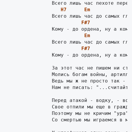
H7
Em
F#7
Em
F#7
                Кому - до ордена, ну а кому
		За этот час не пишем ни строки -

		Молись богам войны, артиллеристам!

		Ведь мы ж не просто так - мы штрафники,

		Нам не писать: "...считайте коммунистом".

		Перед атакой - водку, - вот мура!

		Свое отпили мы еще в гражданку,

		Поэтому мы не кричим "ура" -

		Со смертью мы играемся в молчанку.
