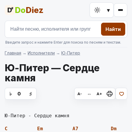
Do
Diez
D
#
▾
Найти
Введите запрос и нажмите Enter для поиска по песням и текстам.
Главная
→
Исполнители
→
Ю-Питер
Ю-Питер — Сердце
камня
аккорды для гитары, текст песни
♭
0
♯
⇔
A-
A+
Ю-Питер - Сердце камня

C
Em
A7
Dm