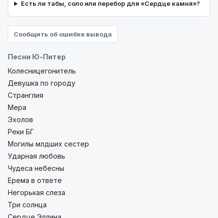
Есть ли табы, соло или перебор для «Сердце камня»?
Сообщить об ошибке вывода
Песни Ю-Питер
Колесницегонитель
Девушка по городу
Странглия
Мера
Эхолов
Реки БГ
Могилы млдших сестер
Ударная любовь
Чудеса небесны
Ерема в ответе
Негорькая слеза
Три солнца
Сердце Эллина