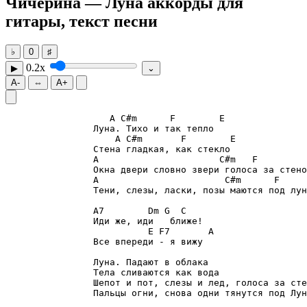
Чичерина — Луна
аккорды для
гитары, текст песни
♭
0
♯
0.2x
▶
⌄
A-
⇔
A+
A
C#m
F
E
A
C#m
F
E
A
C#m
F
A
C#m
F
                Тени, слезы, ласки, позы маются под лун
A7
Dm
G
C
                Иди же, иди   ближе!

E
F7
A
                Все впереди - я вижу
                Луна. Падают в облака

                Тела сливаются как вода

                Шепот и пот, слезы и лед, голоса за сте
                Пальцы огни, снова одни тянутся под Лун