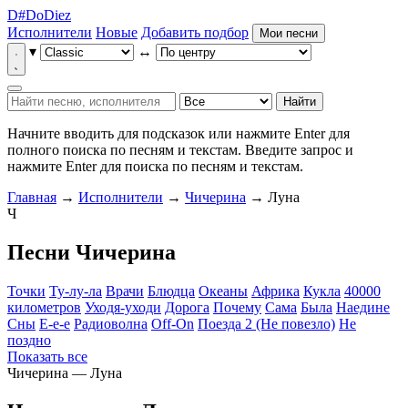
D
#
Do
Diez
Исполнители
Новые
Добавить подбор
Мои песни
▾
↔
Найти
Начните вводить для подсказок или нажмите Enter для
полного поиска по песням и текстам.
Введите запрос и
нажмите Enter для поиска по песням и текстам.
Главная
→
Исполнители
→
Чичерина
→ Луна
Ч
Песни Чичерина
Точки
Ту-лу-ла
Врачи
Блюдца
Океаны
Африка
Кукла
40000
километров
Уходя-уходи
Дорога
Почему
Сама
Была
Наедине
Сны
Е-е-е
Радиоволна
Off-On
Поезда 2 (Не повезло)
Не
поздно
Показать все
Чичерина — Луна