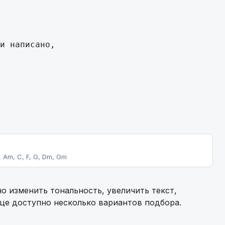
и написано,

, Am, C, F, G, Dm, Gm
о изменить тональность, увеличить текст,
ице доступно несколько вариантов подбора.