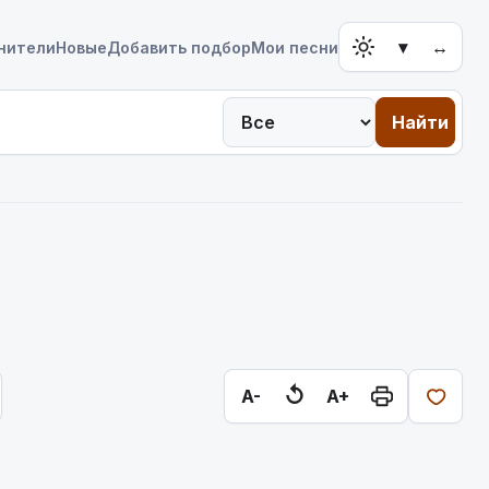
▾
↔
нители
Новые
Добавить подбор
Мои песни
Найти
↺
A-
A+