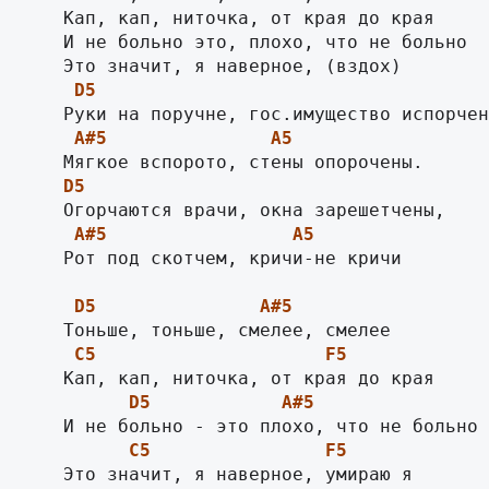
      Кап, кап, ниточка, от края до края

      И не больно это, плохо, что не больно

D5
A#5
A5
D5
A#5
A5
      Рот под скотчем, кричи-не кричи

D5
A#5
C5
F5
D5
A#5
C5
F5
      Это значит, я наверное, умираю я
