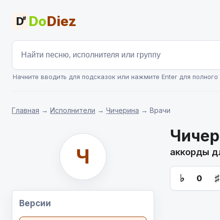
Do
Diez
D
#
Начните вводить для подсказок или нажмите Enter для полного 
Главная
→
Исполнители
→
Чичерина
→ Врачи
Чичер
Ч
аккорды д
♭
♯
0
Версии
          