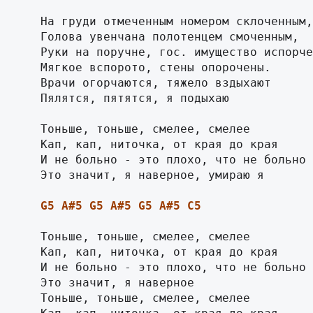
      На груди отмеченным номером склоченным,

      Голова увенчана полотенцем смоченным,

      Руки на поручне, гос. имущество испорче
      Мягкое вспорото, стены опорочены.

      Врачи огорчаются, тяжело вздыхают

      Пялятся, пятятся, я подыхаю

      Тоньше, тоньше, смелее, смелее

      Кап, кап, ниточка, от края до края

      И не больно - это плохо, что не больно

      Это значит, я наверное, умираю я

      
G5
A#5
G5
A#5
G5
A#5
C5
      Тоньше, тоньше, смелее, смелее

      Кап, кап, ниточка, от края до края

      И не больно - это плохо, что не больно

      Это значит, я наверное

      Тоньше, тоньше, смелее, смелее
