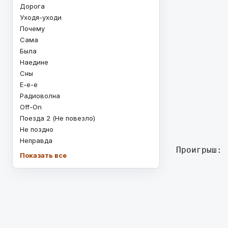
Дорога
          
Уходя-уходи
          
Почему
          
Сама
          
Была
          
Наедине
          
Сны
Е-е-е
          
Радиоволна
          
Off-On
          
Поезда 2 (Не повезло)
          
Не поздно
Неправда
Проигрыш: 
Показать все
          
          
          
          
          