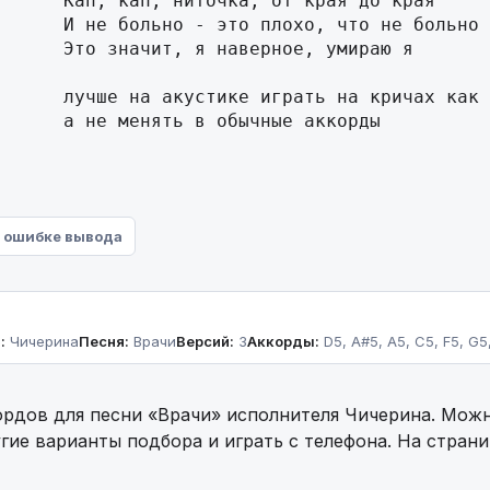
      Кап, кап, ниточка, от края до края

      И не больно - это плохо, что не больно

      Это значит, я наверное, умираю я

      лучше на акустике играть на кричах как 
      a не менять в обычные аккорды
 ошибке вывода
:
Чичерина
Песня:
Врачи
Версий:
3
Аккорды:
D5, A#5, A5, C5, F5, G5
рдов для песни «Врачи» исполнителя Чичерина. Можн
гие варианты подбора и играть с телефона. На стран