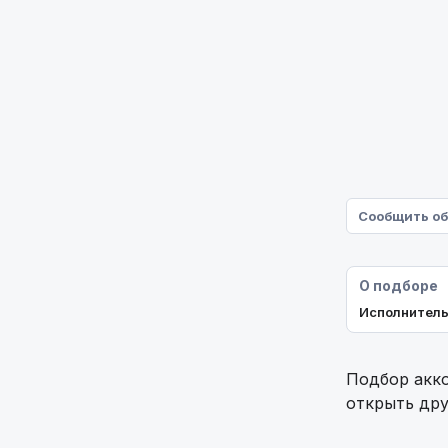
          
          
          
          
          
Сообщить об
О подборе
Исполнитель
Подбор акко
открыть дру