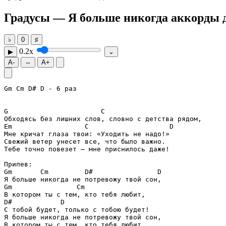
Градусы — Я больше никогда
аккорды д
♭
0
♯
0.2x
▶
⌄
A-
⇔
A+
Gm
Cm
D#
D
 - 6 раз

G
C
Em
C
D
Мне кричат глаза твои: «Уходить не надо!»

Свежий ветер унесет все, что было важно.

Тебе точно повезет – мне приснилось даже!

Gm
Cm
D#
D
Gm
Cm
D#
D
С тобой будет, только с тобою будет!

Я больше никогда не потревожу твой сон,

В котором ты с тем, кто тебя любит,
