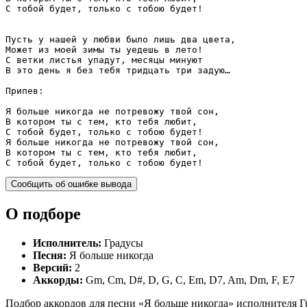
С тобой будет, только с тобою будет!

Пусть у нашей у любви было лишь два цвета,

Может из моей зимы ты уедешь в лето!

С ветки листья упадут, месяцы минуют

В это день я без тебя тридцать три задую…

Припев:

Я больше никогда не потревожу твой сон,

В котором ты с тем, кто тебя любит,

С тобой будет, только с тобою будет!

Я больше никогда не потревожу твой сон,

В котором ты с тем, кто тебя любит,

С тобой будет, только с тобою будет!
Сообщить об ошибке вывода
О подборе
Исполнитель:
Градусы
Песня:
Я больше никогда
Версий:
2
Аккорды:
Gm, Cm, D#, D, G, C, Em, D7, Am, Dm, F, E7
Подбор аккордов для песни «Я больше никогда» исполнителя Гр