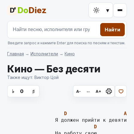
Do
Diez
D
#
▾
Найти
Введите запрос и нажмите Enter для поиска по песням и текстам.
Главная
→
Исполнители
→
Кино
Кино — Без десяти
Также ищут: Виктор Цой
аккорды для гитары, текст песни
♭
0
♯
⇔
A-
A+
D
A
D