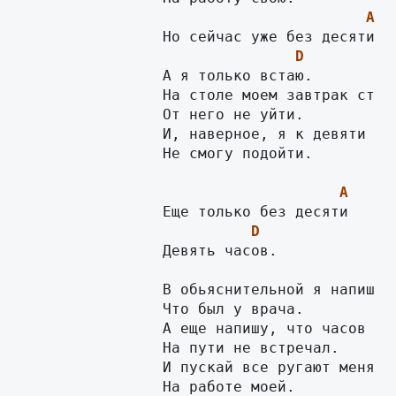
A
D
                А я только встаю.

                На столе моем завтрак стоит
                От него не уйти.

                И, наверное, я к девяти

                Не смогу подойти.

A
D
                Девять часов.

                В обьяснительной я напишу,

                Что был у врача.

                А еще напишу, что часов

                На пути не встречал.

                И пускай все ругают меня

                На работе моей.
