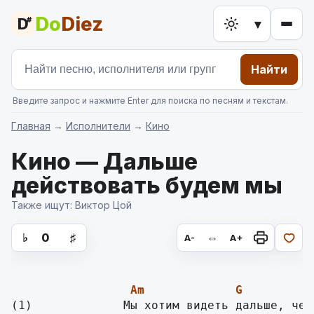
Do
Diez
D
#
▾
Найти
Введите запрос и нажмите Enter для поиска по песням и текстам.
Главная
→
Исполнители
→
Кино
Кино — Дальше
действовать будем мы
Также ищут: Виктор Цой
аккорды для гитары, текст песни
♭
0
♯
⇔
A-
A+
Am
G