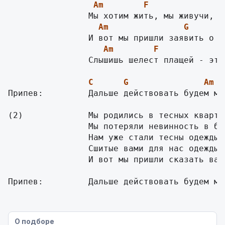
Am
F
E
Am
G
Am
F
                Слышишь шелест плащей - это 
C
G
Am
Припев:         Дальше действовать будем мы!
(2)		Мы родились в тесных квартирах новых районов,

		Мы потеряли невинность в боях за любовь.

		Нам уже стали тесны одежды,

		Сшитые вами для нас одежды,

		И вот мы пришли сказать вам о том, что дальше...

Припев:		Дальше действовать будем м
О подборе