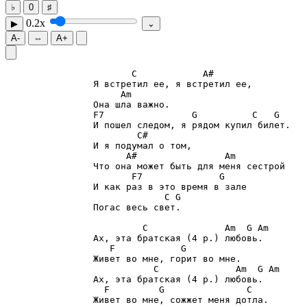
♭
0
♯
0.2x
▶
⌄
A-
⇔
A+
C
A#
Am
F7
G
C
G
C#
A#
Am
F7
G
C
G
                Погас весь свет.

C
Am
G
Am
F
G
C
Am
G
Am
F
G
C
                Живет во мне, сожжет меня дотла.
