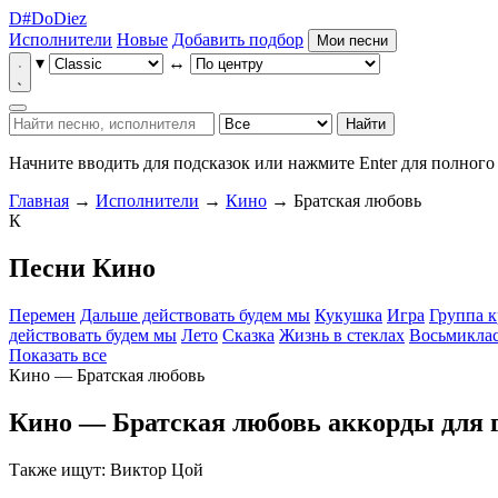
D
#
Do
Diez
Исполнители
Новые
Добавить подбор
Мои песни
▾
↔
Найти
Начните вводить для подсказок или нажмите Enter для полного 
Главная
→
Исполнители
→
Кино
→ Братская любовь
К
Песни Кино
Перемен
Дальше действовать будем мы
Кукушка
Игра
Группа 
действовать будем мы
Лето
Сказка
Жизнь в стеклах
Восьмикла
Показать все
Кино — Братская любовь
Кино — Братская любовь
аккорды для 
Также ищут: Виктор Цой