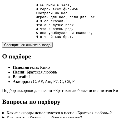
                И мы были в зале,

                И герои всех фильмов

                Смотрели на нас.

                Играли для нас, пели для нас.

                И я ее сказал,

                Что она лучше всех

                И что я очень рад.

                А она улыбнулась и сказала,

                Что я ей как брат.
Сообщить об ошибке вывода
О подборе
Исполнитель:
Кино
Песня:
Братская любовь
Версий:
1
Аккорды:
C, A#, Am, F7, G, C#, F
Подбор аккордов для песни «Братская любовь» исполнителя Кин
Вопросы по подбору
Какие аккорды используются в песне «Братская любовь»?
Как играть «Братская любовь» на гитаре?