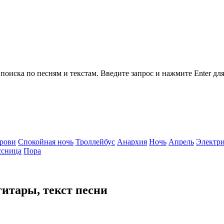
поиска по песням и текстам.
Введите запрос и нажмите Enter для
крови
Спокойная ночь
Троллейбус
Анархия
Ночь
Апрель
Электр
ссница
Пора
гитары, текст песни