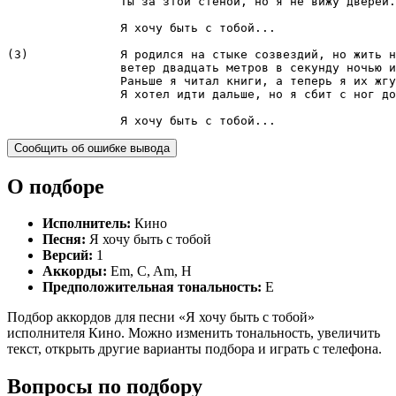
		Ты за зтой стеной, но я не вижу дверей.

		Я хочу быть с тобой...

(3)		Я родился на стыке созвездий, но жить не могу,

		ветер двадцать метров в секунду ночью и днем,

		Раньше я читал книги, а теперь я их жгу,

		Я хотел идти дальше, но я сбит с ног дождем.

		Я хочу быть с тобой...
Сообщить об ошибке вывода
О подборе
Исполнитель:
Кино
Песня:
Я хочу быть с тобой
Версий:
1
Аккорды:
Em, C, Am, H
Предположительная тональность:
E
Подбор аккордов для песни «Я хочу быть с тобой»
исполнителя Кино. Можно изменить тональность, увеличить
текст, открыть другие варианты подбора и играть с телефона.
Вопросы по подбору