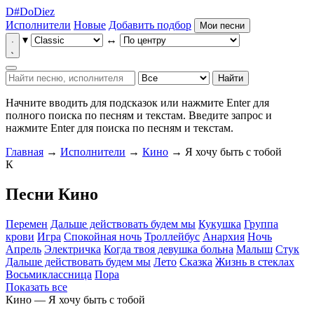
D
#
Do
Diez
Исполнители
Новые
Добавить подбор
Мои песни
▾
↔
Найти
Начните вводить для подсказок или нажмите Enter для
полного поиска по песням и текстам.
Введите запрос и
нажмите Enter для поиска по песням и текстам.
Главная
→
Исполнители
→
Кино
→ Я хочу быть с тобой
К
Песни Кино
Перемен
Дальше действовать будем мы
Кукушка
Группа
крови
Игра
Спокойная ночь
Троллейбус
Анархия
Ночь
Апрель
Электричка
Когда твоя девушка больна
Малыш
Стук
Дальше действовать будем мы
Лето
Сказка
Жизнь в стеклах
Восьмиклассница
Пора
Показать все
Кино — Я хочу быть с тобой