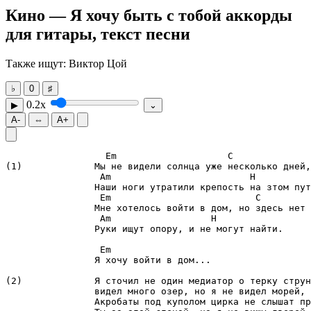
Кино — Я хочу быть с тобой
аккорды
для гитары, текст песни
Также ищут: Виктор Цой
♭
0
♯
0.2x
▶
⌄
A-
⇔
A+
Em
C
Am
H
Em
C
Am
H
                Руки ищут опору, и не могут найти.

Em
                Я хочу войти в дом...

(2)		Я сточил не один медиатор о терку струны,

		видел много озер, но я не видел морей,

		Акробаты под куполом цирка не слышат прибой,
