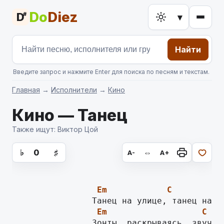
Do
Diez
D
#
▾
Найти
Введите запрос и нажмите Enter для поиска по песням и текстам.
Главная
→
Исполнители
→
Кино
Кино — Танец
Также ищут: Виктор Цой
аккорды для гитары, текст песни
♭
0
♯
⇔
A-
A+
Em
C
Em
C