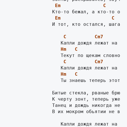
Em
C
Em
C
                И тот, кто остался, шагает 
C
Cm7
Hm
C
C
Cm7
Hm
C
                   Ты знаешь теперь этот та
                Битые стекла, рваные брюки 
                К черту зонт, теперь уже вс
                Танец и дождь никогда не от
                В их мокром обьятии не видн
                   Капли дождя лежат на лиц