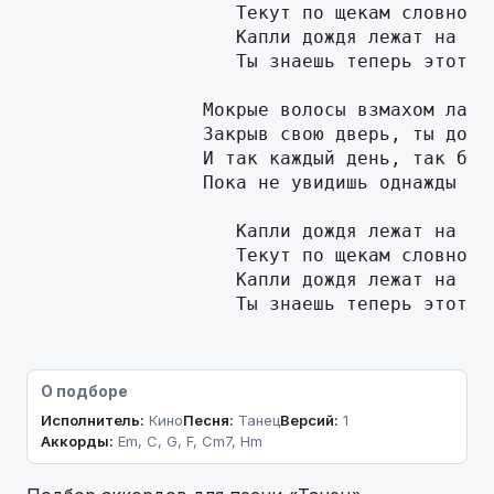
                   Текут по щекам словно сл
                   Капли дождя лежат на лиц
                   Ты знаешь теперь этот та
                Мокрые волосы взмахом ладон
                Закрыв свою дверь, ты долже
                И так каждый день, так буде
                Пока не увидишь однажды неб
                   Капли дождя лежат на лиц
                   Текут по щекам словно сл
                   Капли дождя лежат на лиц
                   Ты знаешь теперь этот т
О подборе
Исполнитель:
Кино
Песня:
Танец
Версий:
1
Аккорды:
Em, C, G, F, Cm7, Hm