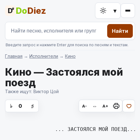
Do
Diez
D
#
▾
Найти
Введите запрос и нажмите Enter для поиска по песням и текстам.
Главная
→
Исполнители
→
Кино
Кино — Застоялся мой
поезд
Также ищут: Виктор Цой
аккорды для гитары, текст песни
♭
0
♯
⇔
A-
A+
                ... ЗАСТОЯЛСЯ МОЙ ПОЕЗД...
