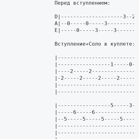
                Перед вступлением:

                D|--------------------3--2-
                A|--0-----0-----3----------
                E|-----0-----3-----3-------
                Вступление+Соло в куплете:

                |--------------------------
                |-----------------1-----0--
                |----2-----2---------------
                |-2-----2-----2-----2-----2
                |--------------------------
                |--------------------------
                |-----------------5-----3--
                |--5-----5-----5-----5-----
                |--------------------------
                |--------------------------