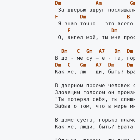
Dm
Am
Gm
F
Dm
B
F
Dm
                 О, ангел мой, ты мне просн
Dm
C
Gm
A7
Dm
Dm
Dm
C
Gm
A7
Dm
Dm
C
                Как же, лю - ди, быть? Брат
                В дверном проёме человек сто
                Зловещим голосом он произнёс
                "Ты потерял себя, ты слишко
                Забыв о том, что в мире мног
                В доме суета, горько плачет 
                Как же, люди, быть? Брата н