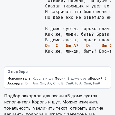
                "Отныне, парень, ты душе св
                Сказал тюремщик и ушёл во ть
                И закричал что было мочи бе
                Но даже эхо не ответило ему.
                В доме суета, горько плачет 
                Как же, люди, быть? Брата н
Dm
C
Gm
A7
Dm
Dm
C
                Как же, лю-ди, быть? Бра-та
О подборе
Исполнитель:
Король и шут
Песня:
В доме суета
Версий:
2
Аккорды:
Dm, Am, Gm, A7, C, F, B, Cm#, H, A, Gm#, Fm#
Подбор аккордов для песни «В доме суета»
исполнителя Король и шут. Можно изменить
тональность, увеличить текст, открыть другие
варианты подбора и играть с телефона. На