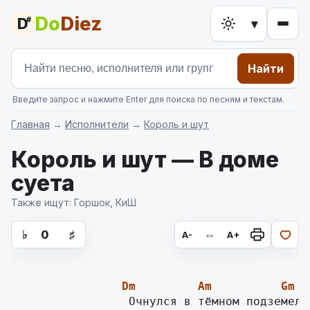
Do
Diez
D
#
▾
Найти
Введите запрос и нажмите Enter для поиска по песням и текстам.
Главная
→
Исполнители
→
Король и шут
Король и шут — В доме
суета
Также ищут: Горшок, КиШ
аккорды для гитары, текст песни
♭
0
♯
⇔
A-
A+
Dm
Am
Gm