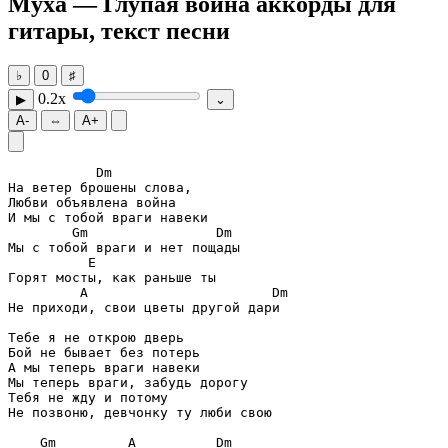
Муха — Глупая война
аккорды для
гитары, текст песни
♭
0
♯
0.2x
▶
⌄
A-
⇔
A+
Dm
На ветер брошены слова,

Любви объявлена война

Gm
Dm
E
A
Dm
Не приходи, свои цветы другой дари

Тебе я не открою дверь

Бой не бывает без потерь

А мы теперь враги навеки

Мы теперь враги, забудь дорогу

Тебя не жду и потому

Не позвоню, девчонку ту люби свою

Gm
A
Dm