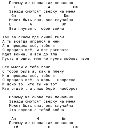
E
A
Dm
Gm
A
Dm
E
A
Dm
   Эта глупая с тобой война

Там за окном где синий гном

А ты всегда игрался в нём

А я прощала всё, тебе я

Я прощала всё, и вот расплата

Идёт война, и всё до тла

Пусть я одна, мне не нужна любовь твоя

Все мысли о тебе гоню

С тобой была я, как в плену

И я прощала всё, тебе я

Я прощала всё, а жаль - напрасно

И ясно то, что ты не тот

Кто отдаёт, а лишь берёт наоборот

   Почему же снова так печально

   Звёзды смотрят сверху на меня

   Может быть она, она случайна

   Эта глупая с тобой война

Am
H
Em
F#
H
Em