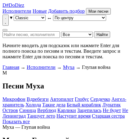
D
#
Do
Diez
Исполнители
Новые
Добавить подбор
Мои песни
▾
↔
Найти
Начните вводить для подсказок или нажмите Enter для
полного поиска по песням и текстам.
Введите запрос и
нажмите Enter для поиска по песням и текстам.
Главная
→
Исполнители
→
Муха
→ Глупая война
М
Песни Муха
Микрофон
Вдребезги
Автопилот
Глобус
Сердечко
Ангел-
хранитель
Холода
Такие дела
Белый кораблик
Лунатик
Остров
Синица
Верблюд
Карлики
Зацепилась
Не будет
Не
Ленинград
Танцует лето
Наступит время
Старшая сестра
Показать все
Муха — Глупая война