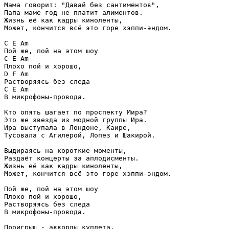
Мама говорит: "Давай без сантиментов",

Папа маме год не платит алиментов.

Жизнь её как кадры киноленты,

Может, кончится всё это горе хэппи-эндом.

C
E
Am
C
E
Am
D
F
Am
C
E
Am
В микрофоны-провода.
Кто опять шагает по проспекту Мира?

Это же звезда из модной группы Ира.

Ира выступала в Лондоне, Каире,

Тусовала с Агилерой, Лопез и Шакирой.

Выдираясь на короткие моменты,

Раздаёт концерты за аплодисменты.

Жизнь её как кадры киноленты,

Может, кончится всё это горе хэппи-эндом.

Пой же, пой на этом шоу

Плохо пой и хорошо,

В микрофоны-провода.
Проигрыш - аккорды куплета.
