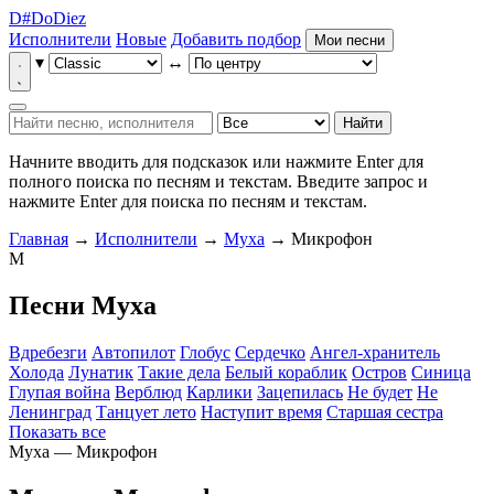
D
#
Do
Diez
Исполнители
Новые
Добавить подбор
Мои песни
▾
↔
Найти
Начните вводить для подсказок или нажмите Enter для
полного поиска по песням и текстам.
Введите запрос и
нажмите Enter для поиска по песням и текстам.
Главная
→
Исполнители
→
Муха
→ Микрофон
М
Песни Муха
Вдребезги
Автопилот
Глобус
Сердечко
Ангел-хранитель
Холода
Лунатик
Такие дела
Белый кораблик
Остров
Синица
Глупая война
Верблюд
Карлики
Зацепилась
Не будет
Не
Ленинград
Танцует лето
Наступит время
Старшая сестра
Показать все
Муха — Микрофон