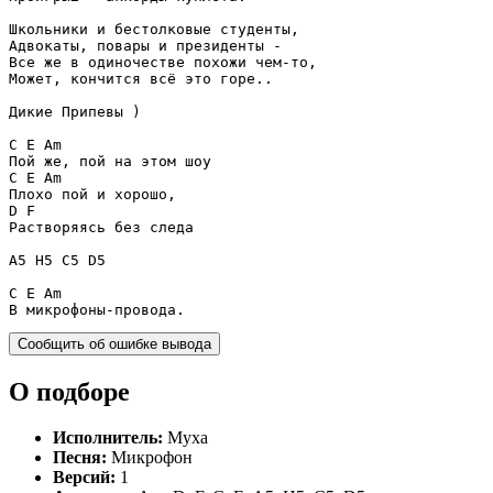
Школьники и бестолковые студенты,

Адвокаты, повары и президенты -

Все же в одиночестве похожи чем-то,

Может, кончится всё это горе..

Дикие Припевы )

C
E
Am
C
E
Am
D
F
Растворяясь без следа

A5
H5
C5
D5
C
E
Am
В микрофоны-провода.
Сообщить об ошибке вывода
О подборе
Исполнитель:
Муха
Песня:
Микрофон
Версий:
1