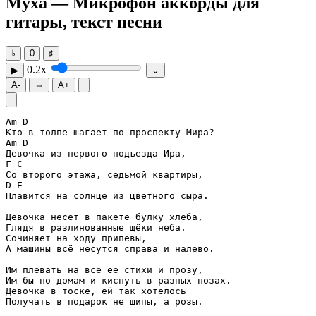
Муха — Микрофон
аккорды для
гитары, текст песни
♭
0
♯
0.2x
▶
⌄
A-
⇔
A+
Am
D
Am
D
F
C
D
E
Плавится на солнце из цветного сыра.

Девочка несёт в пакете булку хлеба,

Глядя в разлинованные щёки неба.

Сочиняет на ходу припевы,

А машины всё несутся справа и налево.

Им плевать на все её стихи и прозу,

Им бы по домам и киснуть в разных позах.

Девочка в тоске, ей так хотелось

Получать в подарок не шипы, а розы.
