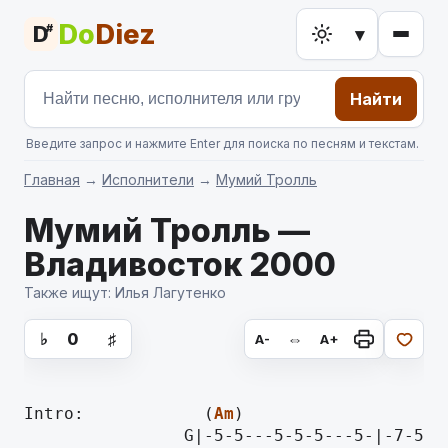
Do
Diez
D
#
▾
Найти
Введите запрос и нажмите Enter для поиска по песням и текстам.
Главная
→
Исполнители
→
Мумий Тролль
Мумий Тролль —
Владивосток 2000
Также ищут: Илья Лагутенко
аккорды для гитары, текст песни
♭
0
♯
⇔
A-
A+
Intro:            (
Am
                G|-5-5---5-5-5---5-|-7-5-4-