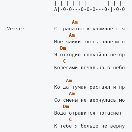
                | | | | | | | |   | | | | |
                A|-0-0---0-0-0---0-|-0-0--
Am
Am
Dm
Dm
C
                Колесами печально в небо см
Am
Am
Dm
C
                К тебе я больше не вернусь 