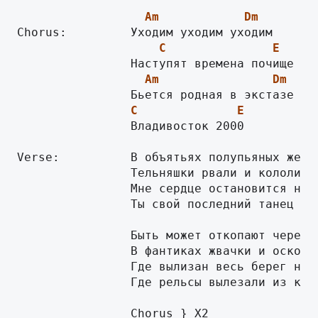
Am
Dm
C
E
Am
Dm
C
E
                Владивосток 2000

Verse:          В объятьях полупьяных женщи
                Тельняшки рвали и кололи пр
                Мне сердце остановится не б
                Ты свой последний танец тан
                Быть может откопают через т
                В фантиках жвачки и осколка
                Где вылизан весь берег не д
                Где рельсы вылезали из карм
                Chorus } X2
