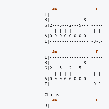
Am
E
                E|----------------|-------
                B|--------------8-|-------
                G|2---5---2---5---|-------
                  | | | | | | | |   | | | 
                A|0-0-0-0-0-0-0-0-|-------
                E|----------------|-0-0-0-
Am
E
                E|----------------|-------
                B|--------------8-|-------
                G|2---5---2---5---|-------
                  | | | | | | | |   | | | 
                A|0-0-0-0-0-0-0-0-|-------
                E|----------------|-0-0-0-
                Chorus

Am
E
                D|-----------------|------