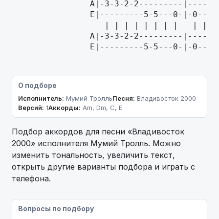
                A|-3-3-2-2---------|------
                E|---------5-5---0-|-0----
                   | | | | | | | |   | | | 
                A|-3-3-2-2---------|------
                E|---------5-5---0-|-0----
О подборе
Исполнитель:
Мумий Тролль
Песня:
Владивосток 2000
Версий:
1
Аккорды:
Am, Dm, C, E
Подбор аккордов для песни «Владивосток
2000» исполнителя Мумий Тролль. Можно
изменить тональность, увеличить текст,
открыть другие варианты подбора и играть с
телефона.
Вопросы по подбору