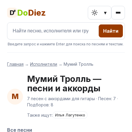
Do
Diez
D
#
▾
Найти
Введите запрос и нажмите Enter для поиска по песням и текстам.
Главная
→
Исполнители
→
Мумий Тролль
Мумий Тролль —
песни и аккорды
М
7 песен с аккордами для гитары · Песен: 7 ·
Подборов: 8
Также ищут:
Илья Лагутенко
Все песни