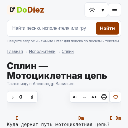
Do
Diez
D
#
▾
Найти
Введите запрос и нажмите Enter для поиска по песням и текстам.
Главная
→
Исполнители
→
Сплин
Сплин —
Мотоциклетная цепь
Также ищут: Александр Васильев
аккорды для гитары, текст песни
♭
0
♯
⇔
A-
A+
E
Dm
E
Dm