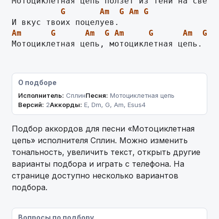
G
Am
G
Am
G
Am
G
Am
G
Am
G
Am
G
A
Мотоциклетная цепь, мотоциклетная цепь.   
О подборе
Исполнитель:
Сплин
Песня:
Мотоциклетная цепь
Версий:
2
Аккорды:
E, Dm, G, Am, Esus4
Подбор аккордов для песни «Мотоциклетная
цепь» исполнителя Сплин. Можно изменить
тональность, увеличить текст, открыть другие
варианты подбора и играть с телефона. На
странице доступно несколько вариантов
подбора.
Вопросы по подбору