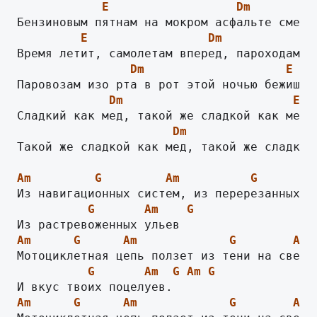
E
Dm
E
Dm
Dm
E
Dm
E
Dm
Такой же сладкой как мед, такой же сладкой 
Am
G
Am
G
G
Am
G
Am
G
Am
G
Am
G
Am
G
Am
G
Am
G
Am
G
Am