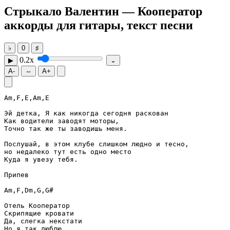
Стрыкало Валентин — Кооператор
аккорды для гитары, текст песни
♭
0
♯
0.2x
▶
⌄
A-
⇔
A+
Am
,
F
,
E
,
Am
,
E
Эй детка, Я как никогда сегодня раскован

Как водители заводят моторы,

Точно так же ты заводишь меня.

Послушай, в этом клубе слишком людно и тесно,

но недалеко тут есть одно место

Куда я увезу тебя.

Припев

Am
,
F
,
Dm
,
G
,
G#
Отель Кооператор

Скрипящие кровати

Да, слегка некстати

Но я так люблю
