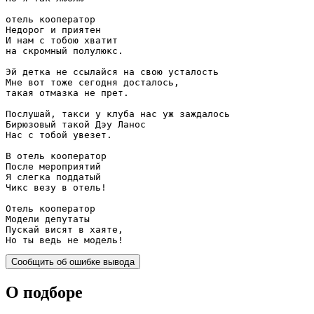
отель кооператор

Недорог и приятен

И нам с тобою хватит

на скромный полулюкс.

Эй детка не ссылайся на свою усталость

Мне вот тоже сегодня досталось,

такая отмазка не прет.

Послушай, такси у клуба нас уж заждалось

Бирюзовый такой Дэу Ланос

Нас с тобой увезет.

В отель кооператор

После мероприятий

Я слегка поддатый

Чикс везу в отель!

Отель кооператор

Модели депутаты

Пускай висят в хаяте,

Но ты ведь не модель!
Сообщить об ошибке вывода
О подборе