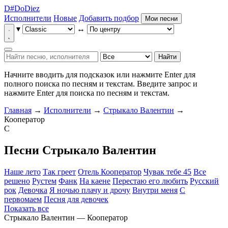
D
#
Do
Diez
Исполнители
Новые
Добавить подбор
Мои песни
▾
↔
Найти
Начните вводить для подсказок или нажмите Enter для
полного поиска по песням и текстам.
Введите запрос и
нажмите Enter для поиска по песням и текстам.
Главная
→
Исполнители
→
Стрыкало Валентин
→
Кооператор
С
Песни Стрыкало Валентин
Наше лето
Так греет
Отель Кооператор
Чувак тебе 45
Все
решено
Рустем
Фанк
На каене
Перестаю его любить
Русский
рок
Девочка
Я ночью плачу и дрочу
Внутри меня
С
первомаем
Песня для девочек
Показать все
Стрыкало Валентин — Кооператор