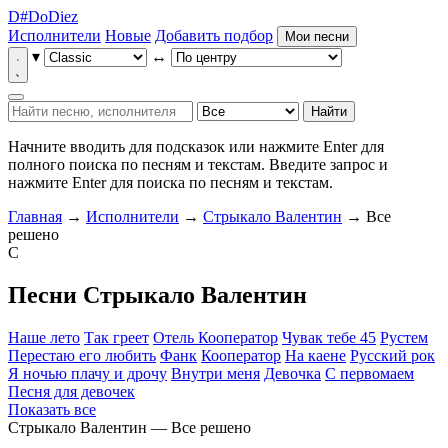
D
#
Do
Diez
Исполнители
Новые
Добавить подбор
Мои песни
▾
↔
Найти
Начните вводить для подсказок или нажмите Enter для
полного поиска по песням и текстам.
Введите запрос и
нажмите Enter для поиска по песням и текстам.
Главная
→
Исполнители
→
Стрыкало Валентин
→ Все
решено
С
Песни Стрыкало Валентин
Наше лето
Так греет
Отель Кооператор
Чувак тебе 45
Рустем
Перестаю его любить
Фанк
Кооператор
На каене
Русский рок
Я ночью плачу и дрочу
Внутри меня
Девочка
С первомаем
Песня для девочек
Показать все
Стрыкало Валентин — Все решено