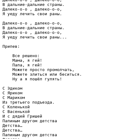
В дальние-дальние страны.
Далеко-о-о , далеко-о-о,

Я уеду лечить свои раны.

В дальние-дальние страны.
Далеко-о-о , далеко-о-о,

Я уеду лечить свои раны...

Припев:

    Все решено:

    Мама, я гей!

    Папа, я гей!

    Можете просто промолчать,

    Можете злиться или беситься.

    Ну а я пошёл гулять!

С Эдиком

С Яриком

С Мариком

Из третьего подъезда.

С Коленькой

С Васенькой

И с дядей Гришей

Папиным другом детства

Детства…

Детства…

Папиным другом детства
