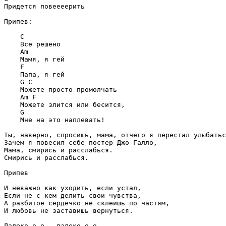
Придется повеееерить

Припев:

C
Am
F
G
C
Am
F
G
    Мне на это наплевать!

Ты, наверно, спросишь, мама, отчего я перестал улыбатьс
Зачем я повесил себе постер Джо Галло,

Мама, смирись и расслабься.

Смирись и расслабься.

Припев

И неважно как уходить, если устал,

Если не с кем делить свои чувства,

А разбитое сердечко не склеишь по частям,

И любовь не заставишь вернуться.
