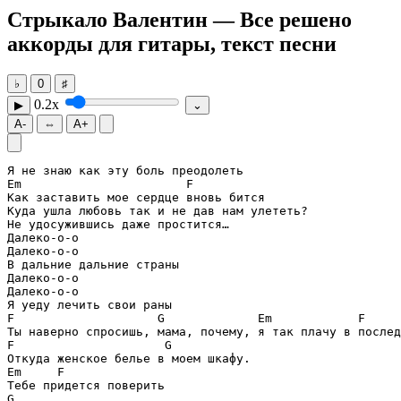
Стрыкало Валентин — Все решено
аккорды для гитары, текст песни
♭
0
♯
0.2x
▶
⌄
A-
⇔
A+
Em
F
Как заставить мое сердце вновь бится

Куда ушла любовь так и не дав нам улететь?

Не удосужившись даже простится…

Далеко-о-о

Далеко-о-о

В дальние дальние страны

Далеко-о-о

Далеко-о-о

F
G
Em
F
F
G
Em
F
G