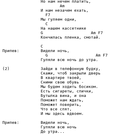
Am
F7
C
G
Am
F7
                Кончилась пленка, смотай.

C
G
Am
F7
                Гуляли всю ночь до утра.  

(2)             Зайди в телефонную будку,

                Скажи, чтоб закрыли дверь

                В квартире твоей,

                Сними свою обувь -

                Мы будем ходить босиком.

                Есть сигареты, спички,

                Бутылка вина, и она

                Поможет нам ждать,

                Поможет поверить,

                Что все спят,

                И мы здесь вдвоем.

Припев:         Видели ночь,

                Гуляли всю ночь

                До утра...