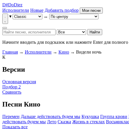
D
#
Do
Diez
Исполнители
Новые
Добавить подбор
Мои песни
▾
↔
Найти
Начните вводить для подсказок или нажмите Enter для полного 
Главная
→
Исполнители
→
Кино
→ Видели ночь
К
Версии
Основная версия
Подбор 2
Сравнить
Песни Кино
Перемен
Дальше действовать будем мы
Кукушка
Группа крови
действовать будем мы
Лето
Сказка
Жизнь в стеклах
Восьмикла
Показать все