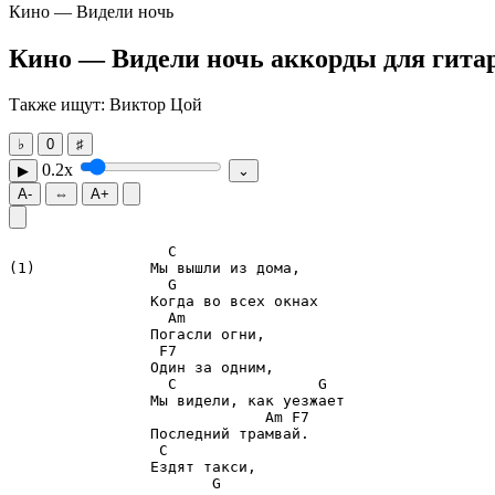
Кино — Видели ночь
Кино — Видели ночь
аккорды для гитар
Также ищут: Виктор Цой
♭
0
♯
0.2x
▶
⌄
A-
⇔
A+
C
G
Am
F7
C
G
Am
F7
C
G