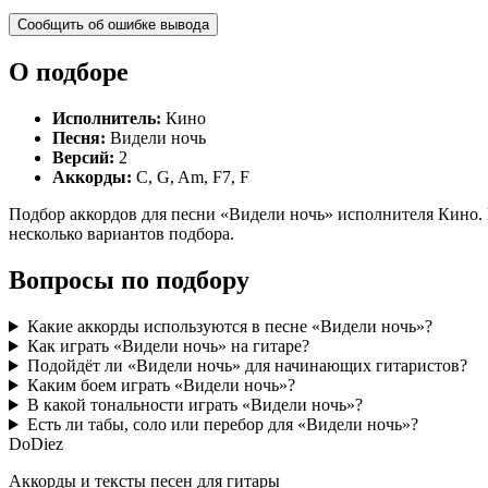
Сообщить об ошибке вывода
О подборе
Исполнитель:
Кино
Песня:
Видели ночь
Версий:
2
Аккорды:
C, G, Am, F7, F
Подбор аккордов для песни «Видели ночь» исполнителя Кино. М
несколько вариантов подбора.
Вопросы по подбору
Какие аккорды используются в песне «Видели ночь»?
Как играть «Видели ночь» на гитаре?
Подойдёт ли «Видели ночь» для начинающих гитаристов?
Каким боем играть «Видели ночь»?
В какой тональности играть «Видели ночь»?
Есть ли табы, соло или перебор для «Видели ночь»?
Do
Diez
Аккорды и тексты песен для гитары