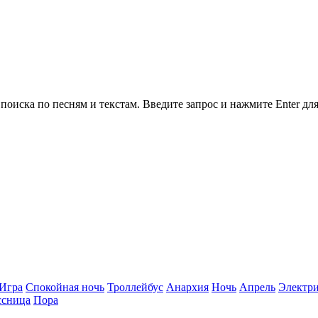
поиска по песням и текстам.
Введите запрос и нажмите Enter для
Игра
Спокойная ночь
Троллейбус
Анархия
Ночь
Апрель
Электр
ссница
Пора