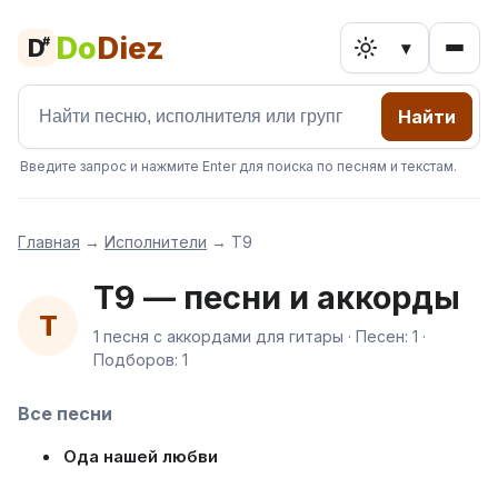
Do
Diez
D
#
▾
Найти
Введите запрос и нажмите Enter для поиска по песням и текстам.
Главная
→
Исполнители
→
Т9
Т9 — песни и аккорды
Т
1 песня с аккордами для гитары · Песен: 1 ·
Подборов: 1
Все песни
Ода нашей любви